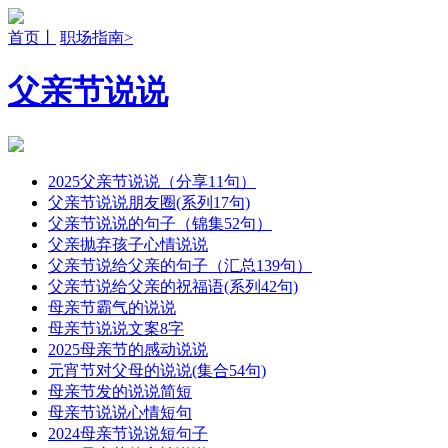
首页丨
职场指南>
父亲节说说
2025父亲节说说（分享11句）
父亲节说说朋友圈(系列17句)
父亲节说说的句子（锦集52句）
父亲抛弃孩子心情说说
父亲节说给父亲的句子（汇总139句）
父亲节说给父亲的祝福语(系列42句)
母亲节霸气的说说
母亲节说说文案8字
2025母亲节的感动说说
元宵节对父母的说说(集合54句)
母亲节发的说说简短
母亲节说说心情短句
2024母亲节说说短句子