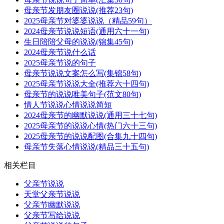
母亲节发朋友圈说说(推荐23句)
2025母亲节对婆婆说说（精品59句）
2024母亲节说说短语(通用六十一句)
生日陪陪父母的说说(锦集45句)
2024母亲节说什么话
2025母亲节说的句子
母亲节说说文案怎么写(集锦58句)
2025母亲节说说大全(推荐六十四句)
母亲节的说说唯美句子(范文80句)
情人节说说心情说说简短
2024母亲节的幽默说说(通用三十七句)
2025母亲节的说说心情(热门六十三句)
2025母亲节的说说配图(合集九十四句)
母亲节失落心情说说(精品三十五句)
相关栏目
父亲节说说
天堂父亲节说说
父亲节幽默说说
父亲节写给说说