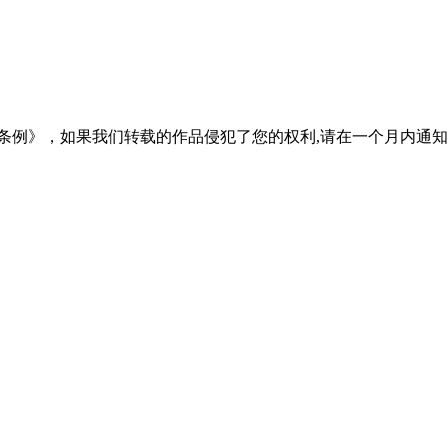
条例》，如果我们转载的作品侵犯了您的权利,请在一个月内通