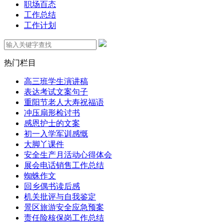
职场百态
工作总结
工作计划
热门栏目
高三班学生演讲稿
表达考试文案句子
重阳节老人大寿祝福语
冲压扇形检讨书
感恩护士的文案
初一入学军训感慨
大脚丫课件
安全生产月活动心得体会
展会电话销售工作总结
蜘蛛作文
回乡偶书读后感
机关批评与自我鉴定
景区旅游安全应急预案
责任险核保岗工作总结