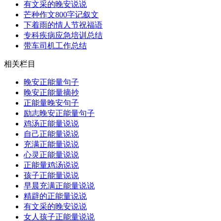
有文采的晚安说说
芒种作文800字记叙文
下着雨的情人节祝福语
专科疾病应急培训总结
带车司机工作总结
相关栏目
晚安正能量句子
晚安正能量摘抄
正能量晚安句子
励志晚安正能量句子
鸡汤正能量说说
自己正能量说说
充满正能量说说
心灵正能量说说
正能量鸡汤说说
孩子正能量说说
早晨充满正能量说说
精辟的正能量说说
有文采的晚安说说
女人孩子正能量说说