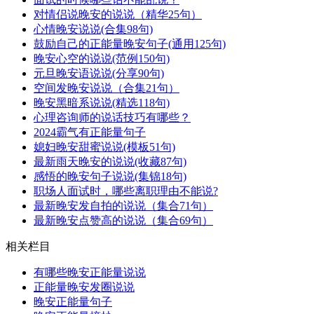
对情侣说晚安的说说（精华25句）
心情晚安说说(合集98句)
鼓励自己的正能量晚安句子(通用125句)
晚安心空的说说(范例150句)
元旦晚安语说说(分享90句)
空间发晚安说说（合集21句）
晚安黑暗系说说(精选118句)
心理咨询师的说话技巧有哪些？
2024霸气有正能量句子
媳妇晚安甜蜜说说(模板51句)
最新雨天晚安的说说(收藏87句)
感悟的晚安句子说说(集锦18句)
职场人面试时，哪些离职理由不能说?
最新晚安发自拍的说说（集合71句）
最新晚安点赞高的说说（集合69句）
相关栏目
有哪些晚安正能量说说
正能量晚安发圈说说
晚安正能量句子