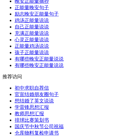
晚安正能量摘抄
正能量晚安句子
励志晚安正能量句子
鸡汤正能量说说
自己正能量说说
充满正能量说说
心灵正能量说说
正能量鸡汤说说
孩子正能量说说
有哪些晚安正能量说说
有哪些晚安正能量说说
推荐访问
初中求职自荐信
官宣结婚朋友圈句子
想结婚了英文说说
学雷锋思想汇报
教师思想汇报
排球比赛策划书
国庆节中秋节公司祝福
仓库物料复检申请书