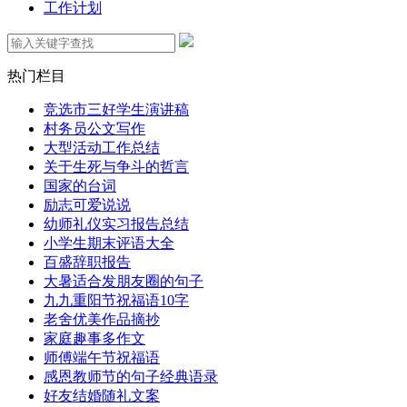
工作计划
热门栏目
竞选市三好学生演讲稿
村务员公文写作
大型活动工作总结
关于生死与争斗的哲言
国家的台词
励志可爱说说
幼师礼仪实习报告总结
小学生期末评语大全
百盛辞职报告
大暑适合发朋友圈的句子
九九重阳节祝福语10字
老舍优美作品摘抄
家庭趣事多作文
师傅端午节祝福语
感恩教师节的句子经典语录
好友结婚随礼文案