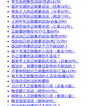
有文采的晚安说说(优选141句)
面对灾难的正能量说说（经典34句）
善良之人的正能量说说（分享62句）
朋友别哭的正能量说说（精选73句）
人到中年正能量的说说(必备29句)
最新想放弃正能量说说（汇集122句）
正能量的晚安句子(汇集84句)
表达自己正能量的说说(通用39句)
找到自己的正能量说说(热门53句)
面试时有哪些话是千万不能说的？
做个充满正能量的人说说（集合70句）
办公室哪些该说哪些不该说？
最新早上的正能量励志说说（必备60句）
面试中，有哪些傻话是绝对不能说的？
不要抱怨励志正能量的说说(汇编143句)
每天发正能量鸡汤的人说说(收藏62句)
职场说话的法则有哪些
2025天天正能量晚安心语（必备10篇）
晚安暖心说说（精华101句）
精致女人正能量晚安心语（集锦11篇）
晚安搞笑说说（精华40句）
面试的时候哪些话不能乱说？