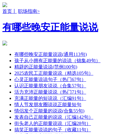
首页丨
职场指南>
有哪些晚安正能量说说
有哪些晚安正能量说说(通用113句)
孩子从小拥有正能量的说说（锦集49句）
精辟的正能量说说(范例100句)
2025农民工正能量说说（精选105句）
心灵正能量说说句子（热门67句）
认识正能量朋友说说（合集57句）
活力充沛正能量说说（热门71句）
充满正能量的短说说（汇编91句）
情人节发朋友圈说说正能量短句
情侣发个正能量的说说(合集55句)
发表自己正能量的说说（汇编142句）
街头老人的正能量说说（汇编28句）
搞笑正能量说说的句子（收藏11句）