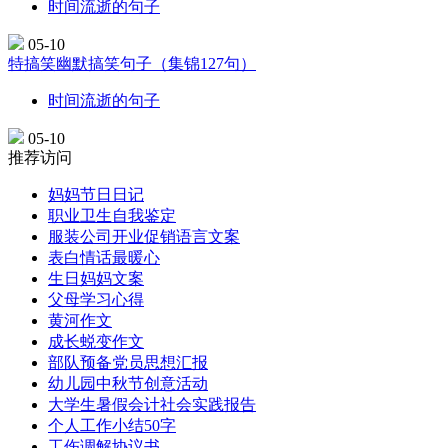
时间流逝的句子
05-10
特搞笑幽默搞笑句子（集锦127句）
时间流逝的句子
05-10
推荐访问
妈妈节日日记
职业卫生自我鉴定
服装公司开业促销语言文案
表白情话最暖心
生日妈妈文案
父母学习心得
黄河作文
成长蜕变作文
部队预备党员思想汇报
幼儿园中秋节创意活动
大学生暑假会计社会实践报告
个人工作小结50字
工伤调解协议书