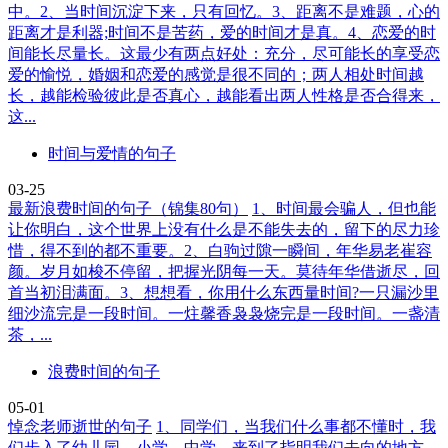
中。2、当时间沉淀下来，只有回忆。3、距离不是难题，心的
距离才是利器;时间不是苦药，爱的时间才是真。4、恋爱的时
间能长尽量长。这最少有两点好处：充分，尽可能长的享受恋
爱的愉悦，婚姻和恋爱的感觉是很不同的；两人相处时间越
长，越能检验彼此是否真心，越能看出两人性格是否合得来，
这...
时间与爱情的句子
03-25
最新浪费时间的句子（锦集80句）
1、时间最会骗人，但也能
让你明白，这个世界上没有什么是不能失去的，留下的尽力珍
惜，得不到的都不重要。2、白驹过隙一瞬间，年华易老崔容
颜。岁月如梭不停留，把握光阴每一天。莫待年华借逝尽，回
首当初泪满面。3、想想看，你用什么东西量时间?一只漏沙里
细沙流完是一段时间。一炷馨香袅袅烧完是一段时间。一盏清
茶，...
浪费时间的句子
05-01
悼念老师逝世的句子
1、同学们，当我们什么事都不懂时，我
们步入了幼儿园，小学，中学，来到了指明我们去向的地方。