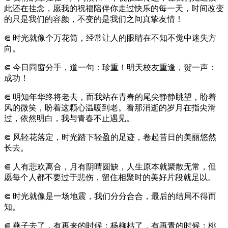
此还在挂念，愿我的祝福陪伴你走过快乐的每一天，时间改变
的只是我们的容颜，不变的是我们之间真挚友情！
⋐ 时光就像个万花筒，经常让人的眼睛在不知不觉中迷失方
向。
⋐ 今日同窗分手，道一句：珍重！明天校友重逢，贺一声：
成功！
⋐ 明知年华终将老去，而我站在青春的尾尖静静眺望，盼着
风的微笑，盼着这颗心温暖到老。看那消逝的岁月在指尖滑
过，依然明白，我与青春不止遇见。
⋐ 风轻花落定，时光踏下轻盈的足迹，卷起昔日的美丽悠然
长去。
⋐ 人有悲欢离合，月有阴晴圆缺，人生原本就聚散无常，但
愿每个人都不要过于悲伤，留住相聚时的美好片段就足以。
⋐ 时光就像是一场地震，我们分分合合，最后的结局不得而
知。
⋐ 燕子去了，有再来的时候；杨柳枯了，有再青的时候；桃