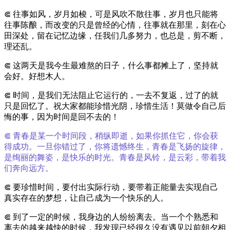
⋐ 往事如风，岁月如梭，可是风吹不散往事，岁月也只能将
往事陈酿，而改变的只是曾经的心情，往事就在那里，刻在心
田深处，留在记忆边缘，任我们几多努力，也总是，剪不断，
理还乱。
⋐ 这两天是我今生最难熬的日子，什么事都摊上了，坚持就
会好。好想木人。
⋐ 时间，是我们无法阻止它运行的，一去不复返，过了的就
只是回忆了。祝大家都能珍惜光阴，珍惜生活！莫做令自己后
悔的事，因为时间是回不去的！
⋐ 青春是某一个时间段，稍纵即逝，如果你抓住它，你会获
得成功。一旦你错过了，你将遗憾终生，青春是飞扬的旋律，
是绚丽的舞姿，是快乐的时光。青春是风铃，是云彩，带着我
们奔向远方。
⋐ 要珍惜时间，要付出实际行动，要带着正能量去实现自己
真实存在的梦想，让自己成为一个快乐的人。
⋐ 到了一定的时候，我身边的人纷纷离去。当一个个熟悉和
离去的越来越快的时候，我发现已经很久没有遇见以前朝夕相