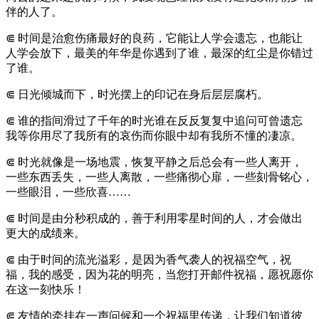
伴的人了。
⋐ 时间是治愈伤痛最好的良药，它能让人学会遗忘，也能让
人学会放下，最美的年华是你遇到了谁，最深的红尘是你错过
了谁。
⋐ 日光倾城而下，时光摆上的印记在身后层层腐朽。
⋐ 谁的指间滑过了千年的时光谁在反反复复中追问可曾遗忘
我等你用尽了我所有的哀伤而你眼中却有我所不懂的凄凉。
⋐ 时光就像是一场地震，恢复平静之后总会有一些人离开，
一些东西丢失，一些人离散，一些痛彻心扉，一些刻骨铭心，
一些眼泪，一些欣喜……
⋐ 时间是由分秒积成的，善于利用零星时间的人，才会做出
更大的成绩来。
⋐ 由于时间的流光溢彩，是因为香气袭人的祝福空气，祝
福，我的感受，因为花的明亮，当您打开邮件祝福，愿祝愿你
在这一刻快乐！
⋐ 友情的牵挂在一声问候和一个祝福里传递，让我们知道彼