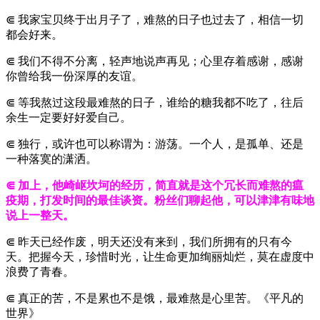
⋐ 我家宝贝终于出月子了，难熬的日子也过去了，相信一切
都会好来。
⋐ 我们不得不分离，轻声地说声再见；心里存着感谢，感谢
你曾给我一份深厚的友谊。
⋐ 等我熬过这段最难熬的日子，谁给的糖我都不吃了，往后
余生一定要好好爱自己。
⋐ 独行，或许也可以称谓为：游荡。一个人，是孤单、还是
一种落寞的潇洒。
⋐ 加上，他崎岖坎坷的经历，简直就是这个冗长而难熬的瘟
疫期，打发时间的最佳谈资。粉丝们聊起他，可以津津有味地
说上一整天。
⋐ 昨天已经作废，明天还没有来到，我们所拥有的只有今
天。把握今天，珍惜时光，让生命更加绚丽灿烂，莫在虚度中
浪费了青春。
⋐ 真正的苦，不是累也不是饿，最难熬是心里苦。《平凡的
世界》