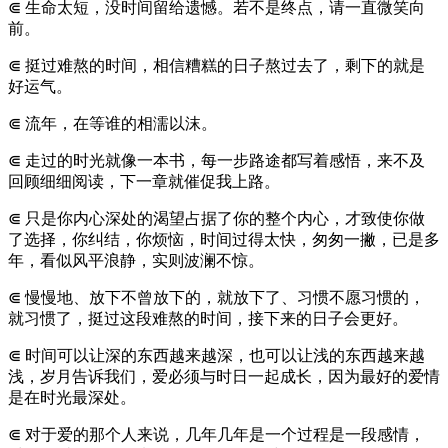
⋐ 生命太短，没时间留给遗憾。若不是终点，请一直微笑向
前。
⋐ 挺过难熬的时间，相信糟糕的日子熬过去了，剩下的就是
好运气。
⋐ 流年，在等谁的相濡以沫。
⋐ 走过的时光就像一本书，每一步路途都写着感悟，来不及
回顾细细阅读，下一章就催促我上路。
⋐ 只是你内心深处的渴望占据了你的整个内心，才致使你做
了选择，你纠结，你烦恼，时间过得太快，匆匆一撇，已是多
年，看似风平浪静，实则波澜不惊。
⋐ 慢慢地、放下不曾放下的，就放下了、习惯不愿习惯的，
就习惯了，挺过这段难熬的时间，接下来的日子会更好。
⋐ 时间可以让深的东西越来越深，也可以让浅的东西越来越
浅，岁月告诉我们，爱必须与时日一起成长，因为最好的爱情
是在时光最深处。
⋐ 对于爱的那个人来说，几年几年是一个过程是一段感情，