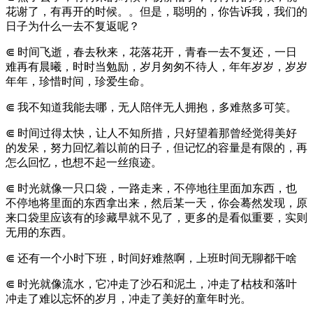
花谢了，有再开的时候。。但是，聪明的，你告诉我，我们的
日子为什么一去不复返呢？
⋐ 时间飞逝，春去秋来，花落花开，青春一去不复还，一日
难再有晨曦，时时当勉励，岁月匆匆不待人，年年岁岁，岁岁
年年，珍惜时间，珍爱生命。
⋐ 我不知道我能去哪，无人陪伴无人拥抱，多难熬多可笑。
⋐ 时间过得太快，让人不知所措，只好望着那曾经觉得美好
的发呆，努力回忆着以前的日子，但记忆的容量是有限的，再
怎么回忆，也想不起一丝痕迹。
⋐ 时光就像一只口袋，一路走来，不停地往里面加东西，也
不停地将里面的东西拿出来，然后某一天，你会蓦然发现，原
来口袋里应该有的珍藏早就不见了，更多的是看似重要，实则
无用的东西。
⋐ 还有一个小时下班，时间好难熬啊，上班时间无聊都干啥
⋐ 时光就像流水，它冲走了沙石和泥土，冲走了枯枝和落叶
冲走了难以忘怀的岁月，冲走了美好的童年时光。