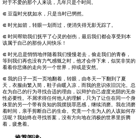
对于不爱的那个人来说，几年只是个时间。
⋐ 豆蔻时光犹如水，只是当时已惘然。
⋐ 时光如箭，转眼一划而过，便消失得无影无踪了。
⋐ 时间帮助我们抚平了心灵的创伤，最后我们都会享受到本
该属于自己的那份人间快乐！
⋐ 时光总是悄悄地伴随着我们慢慢老去，偷走我们的青春，
等到我们再也没有力气感慨之时，他才会停下来，似笑非笑的
看着你悲痛的走向另一个世界，抑或是安然。
⋐ 我的日子一页一页地翻着，转眼，由冬天一下翻到了夏
天，衣服由繁入简，鞋子由暖入凉，而我的意识依旧沉沦。总
在为自己的行为寻找合适的理由，以辩护自己虚度光阴的无奈
性必要性。不屑求得任何他人的理解，只为了让住在同一个身
体里的另一个带有良知的我摆脱罪恶感，继续消磨。我在消磨
着时间，亲手剪断自己的生命。究竟一个生为人的人该如何存
活呢？我始终在寻找答案，没有方向地在消极的世界里折腾
着，疲惫着。
推荐阅读: