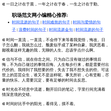
⋐ 一日之计在于晨，一年之计在于春，一生之计在于勤。
职场范文网小编精心推荐:
时间流逝的句子
|
时间难熬的句子
|
时间与爱情的句
子
|
浪费时间的句子
|
时间流逝金句
|
时间流逝的句子
⋐ 时间一直流，一直流，不会停下来等着我觉悟，悔改。日
子怎么翻，我就怎么过。颓废似乎成了某种自豪。我厌恶着，
鄙视着这样无趣的我，无聊的人生。总该学点什么啊。
⋐ 信与不信，就在你念之间。只为自己没有做过的事情后
悔，不为自己做过的事情后悔。人生每步行来，都是需要付出
代价的。我得到了我想要的些，失去了我不想失去的些。可这
世上的芸芸众生，谁又不是这样呢。事无所祈，心有坚毅，尽
量的快乐。人需要沉淀，要有足够的时间去反思。
⋐ 时光在不经意中流逝，翻开旧日的笔记，字里行间充满着
情深意境的交错。
⋐ 时间好比手中的阳光，看得见，摸不着。