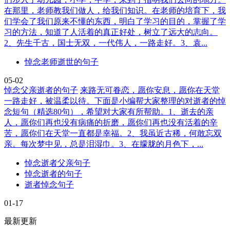
在那里，老师教我们做人，给我们知识。在老师的培育下，我
们学会了我们原来不懂的东西，明白了学习的目的，掌握了学
习的方法，知道了人活着的真正好处，树立了远大的志向。
2、先生千古，国士无双，一代伟人，一路走好。3、袁...
悼念老师逝世的句子
05-02
悼念父亲逝者的句子
来路无可眷恋，愿你安息，愿你在天堂
一路走好，被温柔以待。下面是小编帮大家整理的对逝者的悼
念短句（精选80句），希望对大家有所帮助。1、逝去的亲
人，愿你们再也没有病痛的折磨，愿你们再也没有活着的辛
苦，愿你们在天堂一直都是幸福。2、我虽近古稀，何敢忘双
亲。每次梦中见，总是泪湿巾。3、在朦胧的月色下，...
悼念逝者父亲句子
悼念逝者的句子
逝者悼念句子
01-17
最新更新