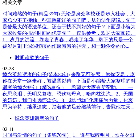
相关文章
时间难熬的句子(精品39句)
无论是身处学校还是步入社会，大
家总少不了接触一些耳熟能详的句子吧，从句法角度说，句子
是使最大的语法单位。还苦于找不到好的句子？下面是小编为
大家收集的描述时间的优美句子，仅供参考，欢迎大家阅读。
1、岁月的洪流，卷走了青春，卷走了年华，剩下的只是一个
被岁月刻下深深印痕的伤痕累累的躯壳，和一颗沧桑的心...
时间难熬的句子
02-28
悼念英雄逝者的句子(范本80句)
来路无可眷恋，愿你安息，愿
你在天堂一路走好，被温柔以待。下面是小编帮大家整理的对
逝者的悼念短句（精选80句），希望对大家有所帮助。1、一
夜思亲泪，天明又复收。恐伤慈母意，暗向枕边流。2、天国
的奶奶，我们永远怀念你。3、就让我们化悲痛为力量，化哀
思为坚持，继承遗志，踏着他的足迹继续前行，告慰他在天...
悼念英雄逝者的句子
02-11
时间与爱情的句子（集锦70句）
1、谁与我醉明月，愁在夕阳