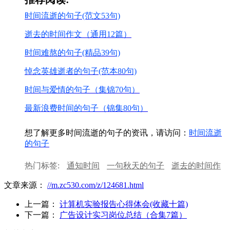
时间流逝的句子(范文53句)
逝去的时间作文（通用12篇）
时间难熬的句子(精品39句)
悼念英雄逝者的句子(范本80句)
时间与爱情的句子（集锦70句）
最新浪费时间的句子（锦集80句）
想了解更多时间流逝的句子的资讯，请访问：
时间流逝
的句子
热门标签:
通知时间
一句秋天的句子
逝去的时间作
文
时间歌词
生命在流逝作文
学习时间计划
文章来源：
//m.zc530.com/z/124681.html
上一篇：
计算机实验报告心得体会(收藏十篇)
下一篇：
广告设计实习岗位总结（合集7篇）