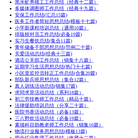
黑水虻养殖工工作总结（经典十二篇）
多媒体调图师工作总结（经典十九篇）
安保工作总结(汇总15篇)
医务工作者简短思想总结(模板十七篇)
小学新课程培训总结（通用10篇）
排版校对员工作总结(必备19篇)
实习生餐饮总结(集合11篇)
青年储备干部思想总结(范例二十篇)
关爱活动总结(经典十三篇)
酒店公关部工作总结（锦集十八篇）
近期学习生活思想总结(热门十七篇)
小区里监控员转正工作总结(合集20篇)
部队新兵班思想总结（集合12篇）
真人训练活动总结(锦集17篇)
求同求异活动总结（系列18篇）
初三劳技教师工作总结（精品十篇）
法律援助培训总结（分享二十篇）
医院书香活动总结（必备13篇）
三八野炊活动总结（必备19篇）
素描科目助教老师工作总结（锦集16篇）
物流行业服务思想总结(模板13篇)
紫金矿业集团工作总结（收藏十二篇）