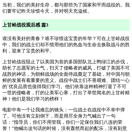
当初，我们的美好生存，都与那些为了国家和平而战役的。我
们要牢记昨天珍惜今天，并对明天充溢候。
上甘岭战役观后感 篇3
谁没有美好的青春？谁不珍惜这宝贵的年华？可在上甘岭战役
中，我们的战士们却不惜用他们的热血与生命去换取战斗的胜
利，迎来了宝贵的和平。
上甘岭战役阻止了以美国为首的多国部队北上鸭绿江的步伐，
助长了志愿军的士气，扫灭了侵略者的威风，打破了美国不可
战胜的神话，为朝鲜战场的全面停战奠定了基础，对中国与朝
鲜的发展有着重要的意义。战役中战士们不畏艰难、团结一心
的`优良品质也值得我们学习。他们依靠这种精神打退了不可
一世的侵略者，打的让美军心寒，打出了举世闻名的上甘岭精
神！他们是我们学习的榜样！
电影中有一个让我难忘的镜头：一位战士在战役中不幸中弹
了。可他没有立刻倒下，而是用尽全身力气喊出了一句
话：“指导员，你们不用管我，你们一定保住我们八连的荣
誉！”他喊出这句话的时候，没有轰然而起的配乐，没有刻意