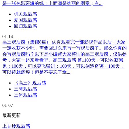
是一张色彩斑斓的纸，上面满是绚丽的图案；有...
机关观后感
爱国观后感
回归观后感
01-14
高三观后感（集锦8篇）
认真观看完一部影视作品以后，大家
一定收获不少吧，需要回过头来写一写观后感了。那么你真的
会写观后感吗？以下是小编帮大家整理的高三观后感，仅供参
考，大家一起来看看吧。高三观后感 篇1100天，可以收获累
累；100天，可以突飞猛进；100天，可以创造奇迹；100天，
可以铸就辉煌！但是不要忘了拿...
《高三》观后感
三湾观后感
三体观后感
01-07
最新更新
上甘岭观后感