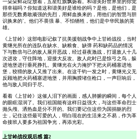
一朵朵鲜花绽放着，五星红旗飘扬着。和谐美好世界里的你觉
得幸福吗？你知道这和谐美好是谁给的吗？是他，是他们，是
那些无数勇敢顽强的先烈，用鲜血换来的，用他们的智慧与胆
识换来的`。他们不畏强 暴、不怕牺牲，他们是中华民族的英
雄。
《上甘岭》这部电影记叙了抗美援朝战争中上甘岭战役，当时
黄继光所在的连队在缺水、缺粮食、缺弹 药和缺药品的情况
下与数倍与己的敌人展开恶战，经过昼夜激战，打退敌人十几
次进攻，守住阵地，迎接大反攻。敌人此时已是惊弓之鸟，躲
进地堡进行垂死挣扎。黄继光在火力掩护下把火药桶塞进地
堡，狡猾的敌人又推了出来。在这千钧一发之时，黄继光义无
反顾地把火药桶塞进地堡，并用胸膛堵住枪口，一声巨响后，
他与敌人同归于尽。
看着《上甘岭》这催人泪下的画面，感人肺腑的瞬间，每个人
的眼眶湿润了。我们祖国能有这样日益强大，与这些革命烈士
抛头颅、洒热血是分不开的。我们要记住这些为国捐躯的烈
士，记住这些最可爱的人，明白现在的生活来之不易，作为革
命接班人要多为祖国争光，再添光彩。
上甘岭战役观后感 篇2