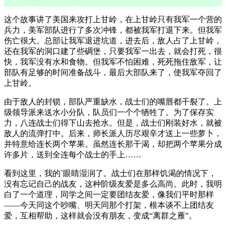
这个故事讲了美国来攻打上甘岭，在上甘岭只有我军一个营的
兵力，美军部队进行了多次冲锋，都被我军打退下来。但我军
伤亡很大。总部让我军退进坑道，进去后，敌人占了上甘岭，
还在我军的洞口建了些碉堡，只要我军一出去，就会打死，很
快，我军没有水和食物。但我军不怕困难，死死拖住敌军，让
部队有足够的时间准备战斗，最后大部队来了，使我军夺回了
上甘岭。
由于敌人的封锁，部队严重缺水，战士们的嘴唇都干裂了。上
级领导派来送水小分队，队员们一个个牺牲了。为了保存实
力，八连战士们得下山去抢水。但是，战士们刚装好水，就被
敌人的流弹打中。后来，师长派人历尽艰辛才送上一些萝卜，
并特意给连长两个苹果。虽然连长那干渴，却把两个苹果分成
许多片，送到全连每个战士的手上……
看到这里，我的`眼睛湿润了。战士们在那样饥渴的情况下，
没有忘记自己的战友，这种阶级友爱是多么高尚。此时，我明
白了一个道理，同学之间一定要团结友爱，像我们平时那样
——今天同这个吵嘴、明天同那个打架，根本谈不上团结友
爱，互相帮助，这样就会没有朋友，变成“离群之雁”。