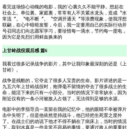
看完这场惊心动魄的电影，我的`心裏久久不能平静。想起在
社会上。单位裏。家庭裏，常常有人不关紧水龙头，造成〝水
常流〞。〝电不断〞。〝空调开通天〞等浪费现象，使我浮想
联翩，在心中暗暗发誓，今后，我一定要用自己的实际行动并
号召同志们向志愿军学习，要珍惜每一滴水，节约每一度电，
因为它是先烈们用鲜血换来的
上甘岭战役观后感 篇6
我看过很多记录战争的影片，其中让我印象最深刻的还是《上
甘岭》。
战争是残酷的，它夺走了很多人宝贵的生命。影片讲述的是一
九五六年上甘岭战役时，炮弹毫不留情的夺去了很多战士的生
命，能活下来的只有一小部分。当时的情况下非常缺水，因为
附近仅有的一条小河被敌人占领了，无法得到足够的水源。
电影中的李指导员一直留在我的记忆中，他的眼睛不幸被弹片
击中失明了，但是他依然坚持战斗，他已经把生死置之度外
了。在战士们的劝说下他才不得不躺在了病床上，当时的情况
下，取到水真是一件非常不容易的事情，要通过敌人的重重封