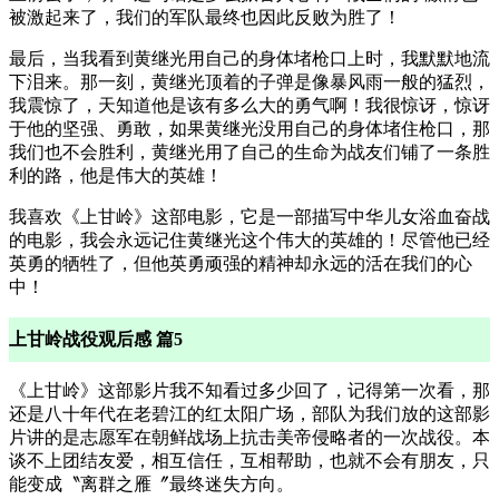
被激起来了，我们的军队最终也因此反败为胜了！
最后，当我看到黄继光用自己的身体堵枪口上时，我默默地流
下泪来。那一刻，黄继光顶着的子弹是像暴风雨一般的猛烈，
我震惊了，天知道他是该有多么大的勇气啊！我很惊讶，惊讶
于他的坚强、勇敢，如果黄继光没用自己的身体堵住枪口，那
我们也不会胜利，黄继光用了自己的生命为战友们铺了一条胜
利的路，他是伟大的英雄！
我喜欢《上甘岭》这部电影，它是一部描写中华儿女浴血奋战
的电影，我会永远记住黄继光这个伟大的英雄的！尽管他已经
英勇的牺牲了，但他英勇顽强的精神却永远的活在我们的心
中！
上甘岭战役观后感 篇5
《上甘岭》这部影片我不知看过多少回了，记得第一次看，那
还是八十年代在老碧江的红太阳广场，部队为我们放的这部影
片讲的是志愿军在朝鲜战场上抗击美帝侵略者的一次战役。本
谈不上团结友爱，相互信任，互相帮助，也就不会有朋友，只
能变成〝离群之雁〞最终迷失方向。