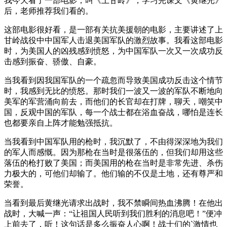
我今天看了一部电影，叫《上甘岭》，学习完课文《黄继光》
后，老师推荐我们看的。
这部电影很好看，是一部有关抗美援朝的电影，主要讲述了上
甘岭战役中中国军人击退美国军队的激烈故事。我看这部电影
时，为美国人的凶残感到愤怒，为中国军队一次又一次成功反
击感到振奋、骄傲、自豪。
当我看到因我国军队的一个疏忽而导致美国成功反击这个情节
时，我感到无比的愤怒。那时我们一波又一波的军队不断地向
美军的军营涌向前去，而他们的长官却在打牌，聊天，嘲笑中
国，反观中国的军队，每一个战士都在浴血奋战，哪怕是连长
也都要亲自上阵才能勉强抵抗。
当我看到中国军队用的枪时，我沉默了，不由得深深地为我们
的军人而感慨。因为那枪在当时是很落伍的，但我们却用这些
落伍的枪打败了美国；而美国用的枪在当时是非常先进、杀伤
力极大的，可他们却输了。他们输的不仅是土地，还有尊严和
荣誉。
当看到最后黄继光请求出战时，我不禁瞬间热血沸腾！在他出
战时，大喊一声：“让祖国人民听到我们胜利的消息吧！”便冲
上前去了，听！这句话是多么振奋人心啊！战士们的`激情也