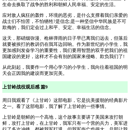
生命去换取了战争的胜利和朝鲜人民幸福、安定的生活。
应对敌人疯狂的轰炸，环境的恶劣，是什么支撑着我们亲爱的
战士们不怕苦，不怕牺牲?是信念;是一种坚信中华民族是不可
欺侮的，我们定会过上和平、安定、幸福生活的信念。
这天，那硝烟弥漫、枪林弹雨的日子早已离我们远去，但落后
就要被挨打的教训仍在我耳边回响。作为新世纪的小学生，我
更加感到发奋学习的重要性，我们要用智慧的双手把我们的祖
国建设的更好，这样才不会有别的国家来侵略、欺负我们了!
从此刻起，我要作一个用心学习的小学生，我向往着祖国的明
天会正因我的建设而更加完美。
上甘岭战役观后感 篇9
周日我观看了《上甘岭》这部电影，它是抗美援朝的经典影片
之一。看了这部电影，我了解了上甘岭的一些事情。
上甘岭是朝鲜的一个高地，这个故事主要讲了美国来攻打朝
鲜，攻打上甘岭，在上甘岭，我军只有一个营的兵力，美军进
行了多次冲锋，都被我军打退，但我军伤亡也很大，总部让我