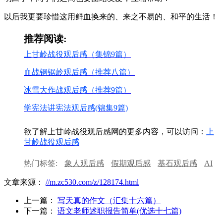
以后我更要珍惜这用鲜血换来的、来之不易的、和平的生活！
推荐阅读:
上甘岭战役观后感（集锦9篇）
血战钢锯岭观后感（推荐八篇）
冰雪大作战观后感（推荐9篇）
学宪法讲宪法观后感(锦集9篇)
欲了解上甘岭战役观后感网的更多内容，可以访问：
上
甘岭战役观后感
热门标签:
象人观后感
假期观后感
基石观后感
AI
观后感
春晚观后感
林冲观后感
文章来源：
//m.zc530.com/z/128174.html
上一篇：
写天真的作文（汇集十六篇）
下一篇：
语文老师述职报告简单(优选十七篇)