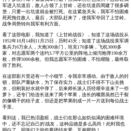
军进入坑道后，敌人占领了上甘岭，还在坑道四周建了很多碉
堡，只要一出坑道就会被打死。在这紧急关头，我军不怕困难
死死拖住敌人，最后，大部队赶来了，使我军夺回了上甘岭。
战争局势转向我军有利方面。
看了这部电影，我知道了《上甘岭战役》，知道了这场战役从
1952年10月14到11月25日，历时43天；知道了这场战役美军调
集兵力6万余人，大炮300余门，坦克170多辆，飞机3000多
家，对志愿军两个连约3.7平方公里的阵地上倾泻炮弹190余万
枚，炸弹5000余枚。但我志愿军不怕困难，不怕艰险，最终取
得了胜利。
在这部影片里还有一个小细节，令我非常感动。由于敌人的封
锁，部队严重缺水，为了保存实力，战士们不得不下山去挑
水，但刚装好水就中弹了，后来师长派人历经艰辛送来了一些
萝卜，还专门给连长送来了两个苹果，连长的嘴唇虽然已干裂
的像晒干的桔子皮，但还是把苹果削成一片一片送到每位战士
手里。
看到这，我已热泪盈眶，战士们在那么如饥似渴的困难环境
中，还不忘记自己的'战友，这种品德是多么高尚！此时我也
明白了，同学们之间也要团结友爱，互相帮助！