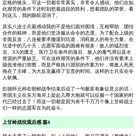
定格的镜头，可这一切都非常真实，非常令人感动。他们在如
此艰苦的条件下还时刻想着战役的胜利，想着团队的荣誉。看
到这儿，我的眼眶湿润了。
其实八连士兵最感动我的不是他们面对困境，互相帮助、团结
合作的精神，而是他们坚决服从命令的态度。为了配合上级的
全面反攻，八连被要求撤退到坑道，消耗敌人的有生力量。在
坑道中的几十天，志愿军面临的困难有很多：敌人的猛烈攻
击、XX的匮乏、医疗卫生条件的落后、敌人的毒气弹以及水
资源的严重缺乏。可在这样艰苦的条件下，他们并没有要求上
级批准他们突围，而是严格执行团部的作案方针，将敌人死死
拖在了主峰，为大反攻赢得了宝贵的时间。这样的士兵实在令
人钦佩。
彭德怀元帅在朝鲜战争结束后说了一句极富有象征意义的话：
帝国主义在东方海岸上架起几尊大炮就可以征服一个国家的时
代已经过去了！而这一切都是因为有千千万万个像上甘岭战士
们一样的志愿军在为此奋斗。
上甘岭战役观后感 篇4