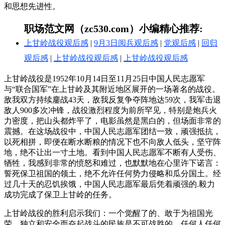
和思想先进性。
职场范文网（zc530.com）小编精心推荐:
上甘岭战役观后感
|
9月3日阅兵观后感
|
党观后感
|
回归
观后感
|
上甘岭战役观后感
|
上甘岭战役观后感
上甘岭战役是1952年10月14日至11月25日中国人民志愿军
与“联合国军”在上甘岭及其附近地区展开的一场著名的战役。
敌我双方持续鏖战43天，敌我反复争夺阵地达59次，我军击退
敌人900多次冲锋，战役激烈程度为前所罕见，特别是炮兵火
力密度，把山头都炸平了，电影虽然是黑白的，但场面非常的
震撼。在这场战役中，中国人民志愿军团结一致，顽强抵抗，
以死相拼，即便在断水断粮的情况下也不向敌人低头，坚守阵
地，绝不让出一寸土地。看到中国人民志愿军不断有人受伤、
牺牲，我感到非常的愤怒和难过，也默默地在心里许下诺言：
誓死保卫祖国的领土，绝不允许任何势力侵略和瓜分国土。经
过几十天的忍饥挨饿，中国人民志愿军最后凭着顽强的.毅力
成功完成了保卫上甘岭的任务。
上甘岭战役的胜利启示我们：一个觉醒了的、敢于为祖国光
荣、独立和安全而奋起战斗的民族是不可战胜的。任何人任何