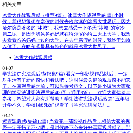
相关文章
冰雪大作战观后感（推荐9篇）
冰雪大作战观后感 篇1小时
候，我很想很想在寒假的时候去哈尔滨的冰雪大世界玩，因为
哈尔滨是著名的“冰城”，我想去感受一下冬天“冰城”的寒冷，
第二呢，是因为我爸爸妈妈就在哈尔滨的哈工大上大学，我想
去看看爸爸妈妈上过的大学。在去年寒假的时候，我终于如愿
以偿了。在哈尔滨最具有特色的就是冰雪大世界了。...
冰雪大作战观后感
04-07
学宪法讲宪法观后感(锦集9篇)
看完一部影视作品以后，一定
对生活有了新的感悟和看法吧，这时候最关键的观后感不能忘
了。在写观后感之前，可以先参考范文，以下是小编为大家整
理的学宪法讲宪法观后感400字（通用9篇），欢迎大家借鉴与
参考，希望对大家有所帮助！学宪法讲宪法观后感 篇1五年级
开学不久，学校组织我们观看了《学宪法讲宪法》...
03-17
紫霞观后感(集锦12篇)
当看完一部影视作品后，相信大家的视
野一定开拓了不少吧，是时候静下心来好好写写观后感了。那