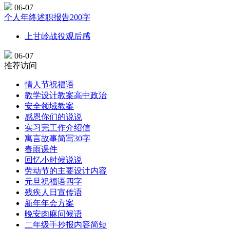
06-07
个人年终述职报告200字
上甘岭战役观后感
06-07
推荐访问
情人节祝福语
教学设计教案高中政治
安全领域教案
感恩你们的说说
实习完工作介绍信
寓言故事简写30字
春雨课件
回忆小时候说说
劳动节的主要设计内容
元旦祝福语四字
残疾人日宣传语
新年年会方案
晚安肉麻问候语
二年级手抄报内容简短