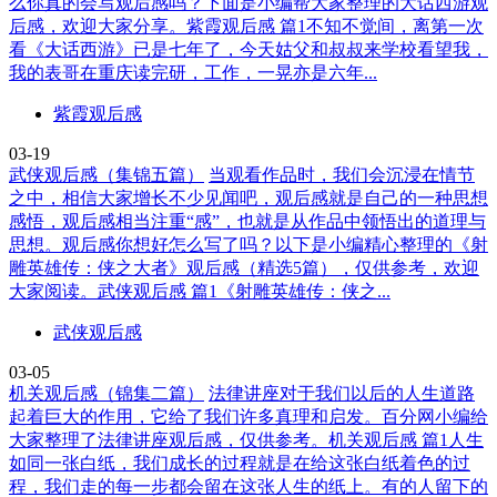
么你真的会写观后感吗？下面是小编帮大家整理的大话西游观
后感，欢迎大家分享。紫霞观后感 篇1不知不觉间，离第一次
看《大话西游》已是七年了，今天姑父和叔叔来学校看望我，
我的表哥在重庆读完研，工作，一晃亦是六年...
紫霞观后感
03-19
武侠观后感（集锦五篇）
当观看作品时，我们会沉浸在情节
之中，相信大家增长不少见闻吧，观后感就是自己的一种思想
感悟，观后感相当注重“感”，也就是从作品中领悟出的道理与
思想。观后感你想好怎么写了吗？以下是小编精心整理的《射
雕英雄传：侠之大者》观后感（精选5篇），仅供参考，欢迎
大家阅读。武侠观后感 篇1《射雕英雄传：侠之...
武侠观后感
03-05
机关观后感（锦集二篇）
法律讲座对于我们以后的人生道路
起着巨大的作用，它给了我们许多真理和启发。百分网小编给
大家整理了法律讲座观后感，仅供参考。机关观后感 篇1人生
如同一张白纸，我们成长的过程就是在给这张白纸着色的过
程，我们走的每一步都会留在这张人生的纸上。有的人留下的