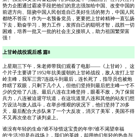
势力企图通过霸凌手段把他们的意志强加给中国、改变中国的
前进方向、阻挠中国人民创造自己美好生活的努力，中国人民
都绝不答应！作为一名预备党员，更要把上甘岭精神一直弘扬
下去，勤奋学习，努力工作，发挥自己的聪明才智，战胜一切
困难，培养一批又一批的社会主义接班人，助力祖国繁荣富
强！
上甘岭战役观后感 篇8
上星期三下午，朱老师带我们观看了电影——《上甘岭》。这
个片子主要讲了1952年抗美援朝的上甘岭战役，敌人攻打上甘
岭主峰，我军三营7连战斗到最后，连长死了，指导员也被炮
炸瞎了双眼，只剩下几个人，但他们坚持到最后把主峰一寸不
少的交给了八连。最后八连在主峰坚持，眼看不敌，为了保留
兵力，八连被迫退守坑道，在这坑道里八连和其他的站友们想
方设法与敌人战斗，在举步维艰的状况下，他们坚持了20多
天，最后配合大步队来了一个大反攻，消灭了美军，美国不得
不又再次坐在了谈判桌上。
谁没有年轻的生命?谁不珍惜这宝贵的年华?谁不渴望幸福
的'生活?但是在战场上，我们的英雄，却用他们年轻的热血与