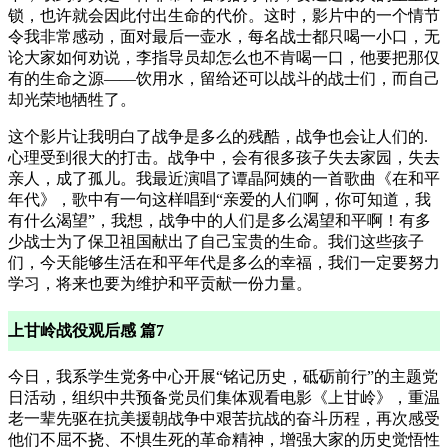
锁，也许就会因此付出生命的代价。这时，影片中的一个情节
令我非常感动，面对最后一壶水，每名战士都只喝一小口，无
论大家如何劝说，李指导员却怎么也不肯喝一口，他要把那仅
有的生命之源——饮用水，留给还可以战斗的战士们，而自己
却光荣地牺牲了。
这个影片让我明白了战争是多么的残酷，战争也会让人们的.
心理受到很大的打击。战争中，会有很多孩子失去家园，失去
亲人，成了孤儿。我最近演唱了谭晶阿姨的一首歌曲《在和平
年代》，歌中有一句这样唱到“亲爱的人们啊，你可知道，我
有什么渴望”，我想，战争中的人们是多么渴望和平啊！有多
少战士为了保卫祖国献出了自己宝贵的生命。我们这些孩子
们，今天能够生活在和平年代是多么的幸福，我们一定要努力
学习，将来也要为维护和平贡献一份力量。
上甘岭战役观后感 篇7
今日，我系学生党务中心开展“铭记历史，砥砺前行”的主题党
日活动，组织中共预备党员们集体观看电影《上甘岭》，重温
老一辈先驱在抗美援朝战争中艰苦抗战的奋斗历程，再次感受
他们不屈不挠、不惧生死的革命精神，增强大家的历史觉悟性