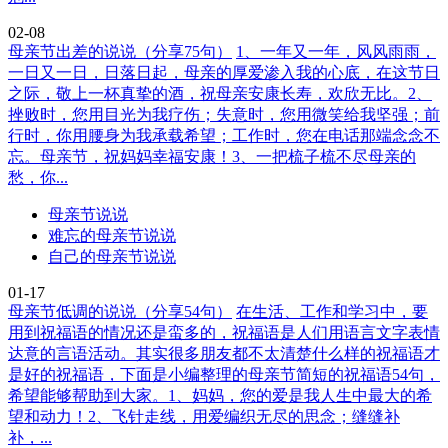
02-08
母亲节出差的说说（分享75句）
1、一年又一年，风风雨雨，
一日又一日，日落日起，母亲的厚爱渗入我的心底，在这节日
之际，敬上一杯真挚的酒，祝母亲安康长寿，欢欣无比。2、
挫败时，您用目光为我疗伤；失意时，您用微笑给我坚强；前
行时，你用腰身为我承载希望；工作时，您在电话那端念念不
忘。母亲节，祝妈妈幸福安康！3、一把梳子梳不尽母亲的
愁，你...
母亲节说说
难忘的母亲节说说
自己的母亲节说说
01-17
母亲节低调的说说（分享54句）
在生活、工作和学习中，要
用到祝福语的情况还是蛮多的，祝福语是人们用语言文字表情
达意的言语活动。其实很多朋友都不太清楚什么样的祝福语才
是好的祝福语，下面是小编整理的母亲节简短的祝福语54句，
希望能够帮助到大家。1、妈妈，您的爱是我人生中最大的希
望和动力！2、飞针走线，用爱编织无尽的思念；缝缝补
补，...