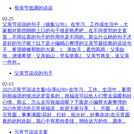
母亲节低调的说说
02-25
父亲节说说的句子（锦集52句）
在学习、工作或生活中，大
家都对那些朗朗上口的句子很是熟悉吧，在不同类型的文章
里，不同位置的句子的作用也是不同的。那么什么样的句子才
是好的句子呢？以下是小编精心整理的父亲节最经典的说说句
子，希望能够帮助到大家。1、亲如天，遮挡风雨；父亲如
地，浇灌希望；父亲如山，坚实依靠2、父亲节将至，送父亲
一件外...
父亲节说说的句子
02-13
2025元宵节说说文案(分享62句)
在学习、工作、生活中，要用
到祝福语的情况还是蛮多的，祝福语可以给人们带去温暖和好
心情。那么，怎么去写祝福语呢？下面是小编帮大家整理的
2025年简洁的元宵祝福语，欢迎大家分享。1、月圆，人圆，
元宵圆，事事满圆!花好，灯好，焰火好，好事连连!在元宵圆
夜的此时此刻，我心中有那份牵挂，捎给远方的你，愿幸...
元宵节说说文案