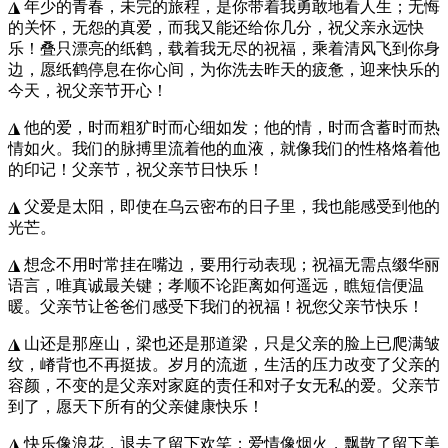
◮ 年少的青春，未完的旅程，是你带着我勇敢地看人生；无悔
的关怀，无怨的真爱，而我又能还给你几分，祝父亲永远快
乐！叠只漂亮的纸鹤，载着我无尽的祝福，乘着清风飞到你身
边，愿纸鹤停息在你心间，为你洗去昨天的疲惫，迎来快乐的
今天，祝父亲节开心！
◮ 他的爱，时而粗犷时而心细如发；他的情，时而含蓄时而热
情如火。我们的脉搏里流着他的血液，就像我们的性格烙着他
的印记！父亲节，祝父亲节日快乐！
◮ 父爱是太阳，即使在乌云密布的日子里，我也能感受到他的
光芒。
◮ 想念不用时常挂在嘴边，要用行动表现；祝福无需点缀华丽
语言，唯真诚最关键；孝顺不论距离如何遥远，瞧短信便温
暖。父亲节让爸爸们感受下我们的祝福！祝您父亲节快乐！
◮ 山还是那座山，梁也还是那道梁，只是父亲的脸上已爬满皱
纹，嵴背也不再挺拔。岁月的流逝，生活的压力改变了父亲的
容颜，不变的是父亲对家庭的责任和对子女无私的爱。父亲节
到了，愿天下所有的父亲健康快乐！
◮ 快乐像浪花，退去了留下欢笑；爱情像烟火，飘散了留下美