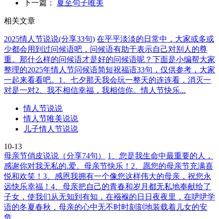
下一篇：
夏至句子唯美
相关文章
2025情人节说说(分享33句)
在平平淡淡的日常中，大家或多或
少都会用到过问候语吧，问候语有助于表示自己对别人的尊
重。那什么样的问候语才是好的问候语呢？下面是小编帮大家
整理的2025年情人节问候语简短祝福语33句，仅供参考，大家
一起来看看吧。1、七夕那天我会玩一整天的连连看，消灭一
对是一对2、我不相信幸福，我相信你。情人节快乐...
情人节说说
情人节唯美说说
儿子情人节说说
10-13
母亲节俏皮说说（分享74句）
1、您是我生命中最重要的人，
感谢你对我无私的.爱。母亲节快乐！2、愿您的母亲节充满喜
悦和欢笑！3、感恩我拥有一个像您这样伟大的母亲，祝您永
远快乐幸福！4、母亲把自己的青春和岁月都无私地奉献给了
子女，使我们从无知到有知，在襁褓的日日夜夜里，在吚吚学
语的冬夏春秋，母亲的心中无不时时刻刻地装载着儿女的安
危...