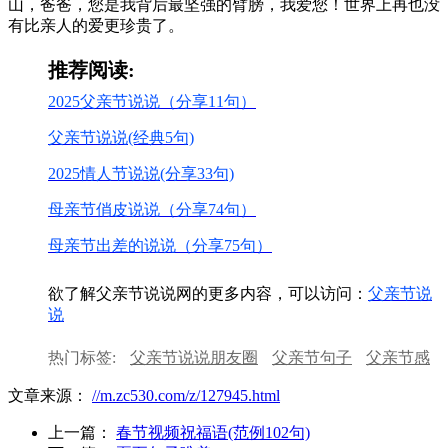
山，爸爸，您是我背后最坚强的臂膀，我爱您！世界上再也没
有比亲人的爱更珍贵了。
推荐阅读:
2025父亲节说说（分享11句）
父亲节说说(经典5句)
2025情人节说说(分享33句)
母亲节俏皮说说（分享74句）
母亲节出差的说说（分享75句）
欲了解父亲节说说网的更多内容，可以访问：
父亲节说
说
热门标签:
父亲节说说朋友圈
父亲节句子
父亲节感
悟
父亲节作文
父亲节寄语
父亲节文案
文章来源：
//m.zc530.com/z/127945.html
上一篇：
春节视频祝福语(范例102句)