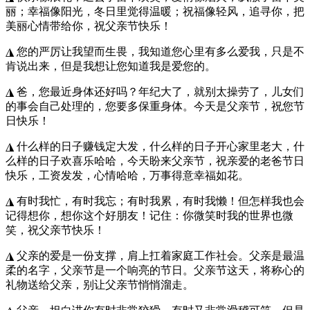
丽；幸福像阳光，冬日里觉得温暖；祝福像轻风，追寻你，把
美丽心情带给你，祝父亲节快乐！
◮ 您的严厉让我望而生畏，我知道您心里有多么爱我，只是不
肯说出来，但是我想让您知道我是爱您的。
◮ 爸，您最近身体还好吗？年纪大了，就别太操劳了，儿女们
的事会自己处理的，您要多保重身体。今天是父亲节，祝您节
日快乐！
◮ 什么样的日子赚钱定大发，什么样的日子开心家里老大，什
么样的日子欢喜乐哈哈，今天盼来父亲节，祝亲爱的老爸节日
快乐，工资发发，心情哈哈，万事得意幸福如花。
◮ 有时我忙，有时我忘；有时我累，有时我懒！但怎样我也会
记得想你，想你这个好朋友！记住：你微笑时我的世界也微
笑，祝父亲节快乐！
◮ 父亲的爱是一份支撑，肩上扛着家庭工作社会。父亲是最温
柔的名字，父亲节是一个响亮的节日。父亲节这天，将称心的
礼物送给父亲，别让父亲节悄悄溜走。