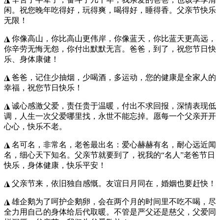
闲。祝您晚年吃得好，玩得爽，喝得好，睡得香。父亲节快乐
无限！
◮ 你像高山，你比高山更伟岸，你像蓝天，你比蓝天更高远，
你辛劳无悔无怨，你付出默默无言。爸爸，到了，祝您节日快
乐、身体康健！
◮ 爸爸，记住少抽烟，少喝酒，多运动，您的健康是全家人的
幸福，祝您节日快乐！
◮ 诚心感激父爱，责任贵于温暖，付出不求回报，深情表现低
调，人生一次父爱哪里找，永世不能忘掉。愿每一个父亲开开
心心，快乐不老。
◮ 名可名，非常名，老爸最出名：爱心赫赫有名，耐心远近闻
名，细心天下知名。父亲节就要到了，祝我的“名人”老爸节日
快乐，身体健康，快乐平安！
◮ 父亲节来，依旧独自感慨。友谊日月同在，婚姻也要赶快！
◮ 雄企鹅为了呵护企鹅卵，会在两个月的时间里不吃不喝，尽
全力用自己的身体给后代取暖。不管是严父还是慈父，父爱同